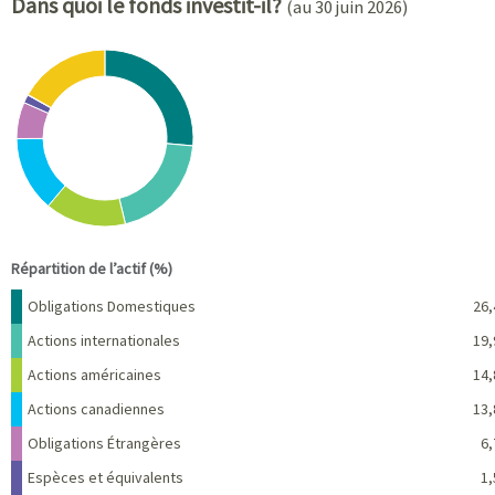
Dans quoi le fonds investit-il?
(au 30 juin 2026)
Chart
Pie chart with 8 slices.
View as data table, Chart
End of interactive chart.
Répartition de l’actif (%)
Nom
Pourcentage
Obligations Domestiques
26,
Actions internationales
19,
Actions américaines
14,
Actions canadiennes
13,
Obligations Étrangères
6,
Espèces et équivalents
1,