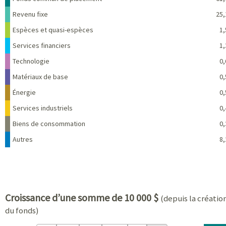
Revenu fixe
25,
Espèces et quasi-espèces
1,
Services financiers
1,
Technologie
0,
Matériaux de base
0,
Énergie
0,
Services industriels
0,
Biens de consommation
0,
Autres
8,
Croissance d’une somme de 10 000 $
(depuis la créatio
du fonds)