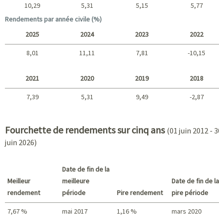
10,29
5,31
5,15
5,77
Long terme
Rendements par année civile (%)
2025
2024
2023
2022
8,01
11,11
7,81
-10,15
2025 - 2022
2021
2020
2019
2018
7,39
5,31
9,49
-2,87
2021 - 2018
Fourchette de rendements sur cinq ans
(01 juin 2012 - 3
juin 2026)
Date de fin de la
Meilleur
meilleure
Date de fin de la
rendement
période
Pire rendement
pire période
7,67 %
mai 2017
1,16 %
mars 2020