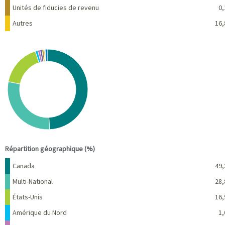
Unités de fiducies de revenu
0,
Autres
16,
Chart
Pie chart with 10 slices.
View as data table, Chart
End of interactive chart.
Répartition géographique (%)
Nom
Pourcentage
Canada
49,
Multi-National
28,
États-Unis
16,
Amérique du Nord
1,