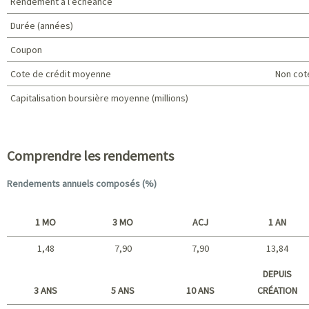
Rendement à l’échéance
Durée (années)
Coupon
Cote de crédit moyenne
Non cot
Capitalisation boursière moyenne (millions)
Caractéristiques du portefeuille
Comprendre les rendements
Rendements annuels composés (%)
1 MO
3 MO
ACJ
1 AN
1,48
7,90
7,90
13,84
Court terme
DEPUIS
3 ANS
5 ANS
10 ANS
CRÉATION