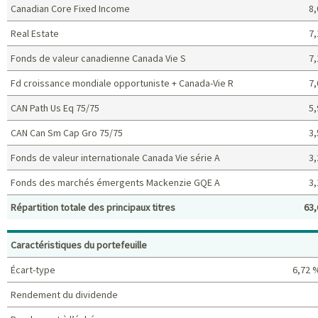
Canadian Core Fixed Income
8,
Real Estate
7,
Fonds de valeur canadienne Canada Vie S
7,
Fd croissance mondiale opportuniste + Canada-Vie R
7,
CAN Path Us Eq 75/75
5,
CAN Can Sm Cap Gro 75/75
3,
Fonds de valeur internationale Canada Vie série A
3,
Fonds des marchés émergents Mackenzie GQE A
3,
Répartition totale des principaux titres
63,
Principaux titres (%)
Caractéristiques du portefeuille
Écart-type
6,72 
Rendement du dividende