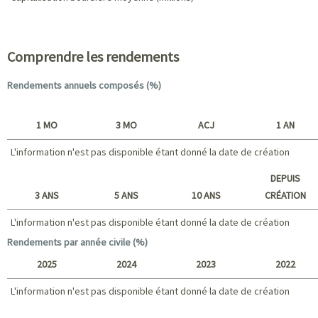
Caractéristiques du portefeuille
Comprendre les rendements
Rendements annuels composés (%)
1 MO
3 MO
ACJ
1 AN
L'information n'est pas disponible étant donné la date de création
Court terme
DEPUIS
3 ANS
5 ANS
10 ANS
CRÉATION
L'information n'est pas disponible étant donné la date de création
L'information n'est pas disponible étant donné la date de création
Long terme
Rendements par année civile (%)
2025
2024
2023
2022
L'information n'est pas disponible étant donné la date de création
2025 - 2022