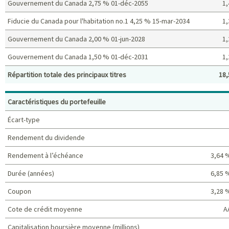
Gouvernement du Canada 2,75 % 01-déc-2055
1,
Fiducie du Canada pour l'habitation no.1 4,25 % 15-mar-2034
1,
Gouvernement du Canada 2,00 % 01-jun-2028
1,
Gouvernement du Canada 1,50 % 01-déc-2031
1,
Répartition totale des principaux titres
18,
Principaux titres (%)
Caractéristiques du portefeuille
Écart-type
Rendement du dividende
Rendement à l’échéance
3,64 
Durée (années)
6,85 
Coupon
3,28 
Cote de crédit moyenne
A
Capitalisation boursière moyenne (millions)