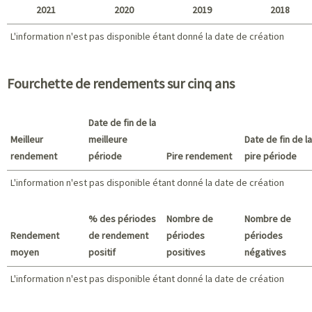
2021
2020
2019
2018
L'information n'est pas disponible étant donné la date de création
L'information n'est pas disponible étant donné la date de création
2021 - 2018
Fourchette de rendements sur cinq ans
Date de fin de la
Meilleur
meilleure
Date de fin de la
rendement
période
Pire rendement
pire période
L'information n'est pas disponible étant donné la date de création
Meilleur rendement / Pire rendement
% des périodes
Nombre de
Nombre de
Rendement
de rendement
périodes
périodes
moyen
positif
positives
négatives
L'information n'est pas disponible étant donné la date de création
L'information n'est pas disponible étant donné la date de création
Sommaire