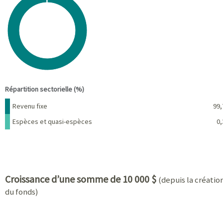
Pie chart with 2 slices.
View as data table, Chart
End of interactive chart.
Répartition sectorielle (%)
Nom
Pourcentage
Revenu fixe
99,
Espèces et quasi-espèces
0,
Croissance d’une somme de 10 000 $
(depuis la créatio
du fonds)