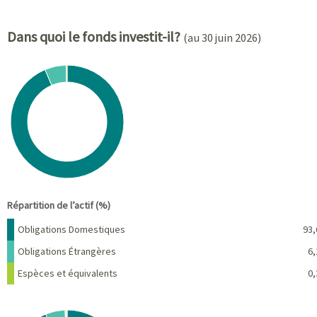
Dans quoi le fonds investit-il?
(au 30 juin 2026)
Chart
Pie chart with 3 slices.
View as data table, Chart
End of interactive chart.
Répartition de l’actif (%)
Nom
Pourcentage
Obligations Domestiques
93,
Obligations Étrangères
6,
Espèces et équivalents
0,
Chart