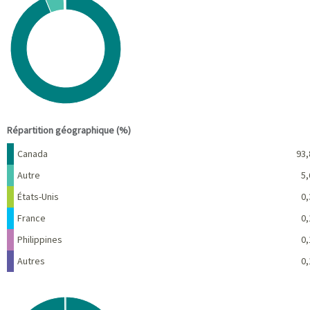
Pie chart with 6 slices.
View as data table, Chart
End of interactive chart.
Répartition géographique (%)
Nom
Pourcentage
Canada
93,
Autre
5,
États-Unis
0,
France
0,
Philippines
0,
Autres
0,
Chart