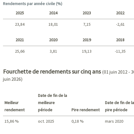
Long terme
Rendements par année civile (%)
2025
2024
2023
2022
23,84
18,01
7,15
-2,61
2025 - 2022
2021
2020
2019
2018
25,66
3,81
19,13
-11,35
2021 - 2018
Fourchette de rendements sur cinq ans
(01 juin 2012 - 3
juin 2026)
Date de fin de la
Meilleur
meilleure
Date de fin de la
rendement
période
Pire rendement
pire période
15,86 %
oct. 2025
0,18 %
mars 2020
Meilleur rendement / Pire rendement