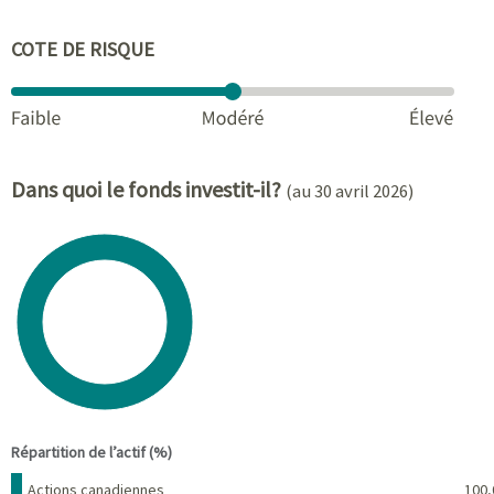
COTE DE RISQUE
Dans quoi le fonds investit-il?
(au 30 avril 2026)
Chart
Pie chart with 1 slice.
View as data table, Chart
End of interactive chart.
Répartition de l’actif (%)
Nom
Pourcentage
Actions canadiennes
100,