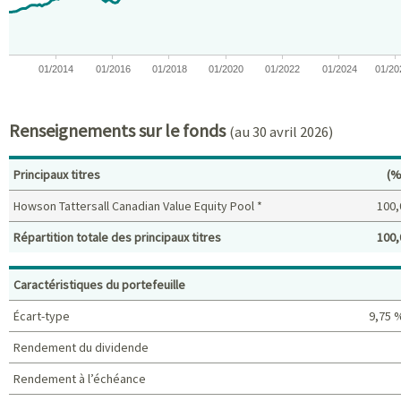
01/2014
01/2016
01/2018
01/2020
01/2022
01/2024
01/20
End of interactive chart.
Renseignements sur le fonds
(au 30 avril 2026)
Po
Principaux titres
(%
Howson Tattersall Canadian Value Equity Pool *
100,
Répartition totale des principaux titres
100,
Principaux titres (%)
Caractéristiques du portefeuille
Écart-type
9,75 
Rendement du dividende
Rendement à l’échéance