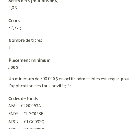
Actifs nets (millions de $)
9,0 $
Cours
37,72 $
Nombre de titres
1
Placement minimum
500 $
Un minimum de 500 000 $ en actifs admissibles est requis pou
l’application des taux privilégiés.
Codes de fonds
AFA — CLGC093A
FAD^ — CLGC093B
ARC2 — CLGC093Q