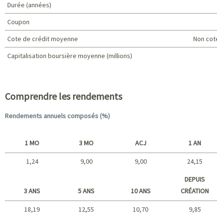
Durée (années)
Coupon
Cote de crédit moyenne
Non cot
Capitalisation boursière moyenne (millions)
Caractéristiques du portefeuille
Comprendre les rendements
Rendements annuels composés (%)
1 MO
3 MO
ACJ
1 AN
1,24
9,00
9,00
24,15
Court terme
DEPUIS
3 ANS
5 ANS
10 ANS
CRÉATION
18,19
12,55
10,70
9,85