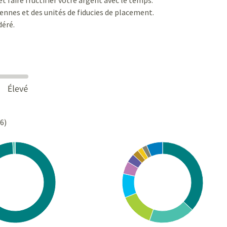
iennes et des unités de fiducies de placement.
déré.
26)
Chart
rt with 4 slices.
Pie chart with 10 slices.
s data table, Chart
View as data table, Chart