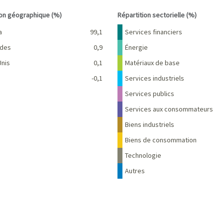
interactive chart.
End of interactive chart.
ion géographique (%)
Répartition sectorielle (%)
Pourcentage
Nom
Pourcentage
a
99,1
Services financiers
des
0,9
Énergie
Unis
0,1
Matériaux de base
-0,1
Services industriels
Services publics
Services aux consommateurs
Biens industriels
Biens de consommation
Technologie
Autres