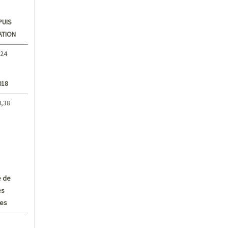
PUIS
ATION
,24
018
0,38
 de
es
ves