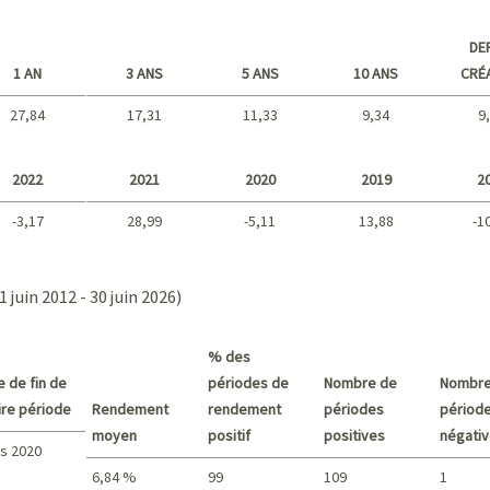
DE
1 AN
3 ANS
5 ANS
10 ANS
CRÉ
27,84
17,31
11,33
9,34
9
Long terme
2022
2021
2020
2019
2
-3,17
28,99
-5,11
13,88
-1
2021 - 2018
1 juin 2012 - 30 juin 2026)
% des
e de fin de
périodes de
Nombre de
Nombre
pire période
Rendement
rendement
périodes
périod
moyen
positif
positives
négati
s 2020
6,84 %
99
109
1