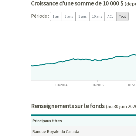
Croissance d’une somme de 10 000 $
(depu
Période :
1 an
3 ans
5 ans
10 ans
ACJ
Tout
Chart
Chart with 171 data points.
View as data table, Chart
The chart has 1 X axis displaying Time. Data ranges
The chart has 1 Y axis displaying values. Data ra
01/2014
01/2016
01/2
End of interactive chart.
Renseignements sur le fonds
(au 30 juin 202
Principaux titres
Banque Royale du Canada