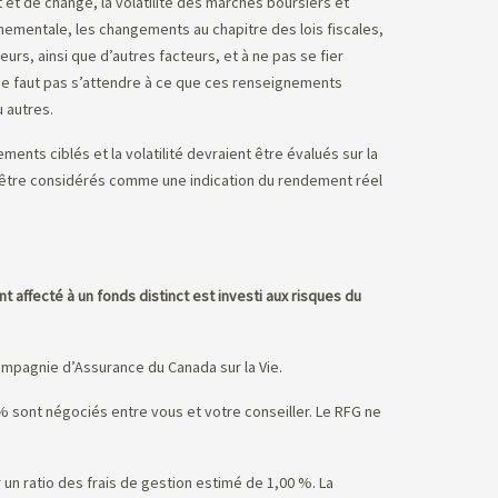
et de change, la volatilité des marchés boursiers et
ementale, les changements au chapitre des lois fiscales,
urs, ainsi que d’autres facteurs, et à ne pas se fier
l ne faut pas s’attendre à ce que ces renseignements
 autres.
ents ciblés et la volatilité devraient être évalués sur la
s être considérés comme une indication du rendement réel
t affecté à un fonds distinct est investi aux risques du
mpagnie d’Assurance du Canada sur la Vie.
5 % sont négociés entre vous et votre conseiller. Le RFG ne
un ratio des frais de gestion estimé de 1,00 %. La