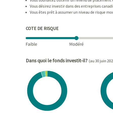
Vous désirez investir dans des entreprises canad
Vous êtes prêt à assumer un niveau de risque mo
COTE DE RISQUE
Dans quoi le fonds investit-il?
(au 30 juin 20
Chart
Chart
Pie chart with 3 slices.
Pie cha
View as data table, Chart
View a