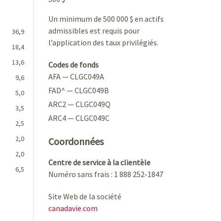
Un minimum de 500 000 $ en actifs
admissibles est requis pour
36,9
l’application des taux privilégiés.
18,4
13,6
Codes de fonds
AFA — CLGC049A
9,6
FAD^ — CLGC049B
5,0
ARC2 — CLGC049Q
3,5
ARC4 — CLGC049C
2,5
2,0
Coordonnées
2,0
Centre de service à la clientèle
6,5
Numéro sans frais : 1 888 252-1847
Site Web de la société
canadavie.com