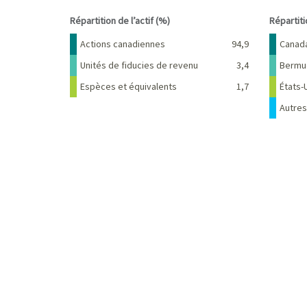
End of interactive chart.
End of 
Répartition de l’actif (%)
Répartit
Nom
Pourcentage
Nom
Actions canadiennes
94,9
Canad
Unités de fiducies de revenu
3,4
Bermu
Espèces et équivalents
1,7
États-
Autres