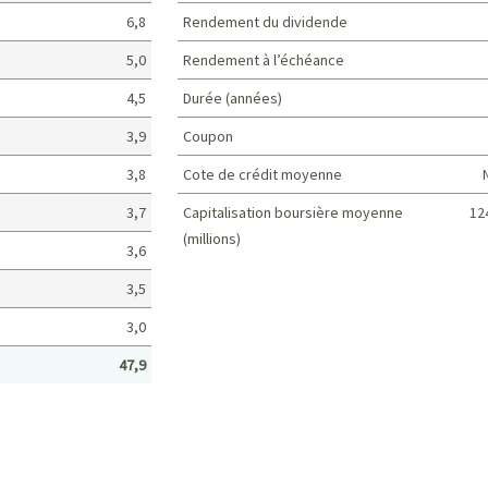
6,8
Rendement du dividende
5,0
Rendement à l’échéance
4,5
Durée (années)
3,9
Coupon
3,8
Cote de crédit moyenne
3,7
Capitalisation boursière moyenne
12
(millions)
3,6
Caractéristiques du portefeuille
3,5
3,0
47,9