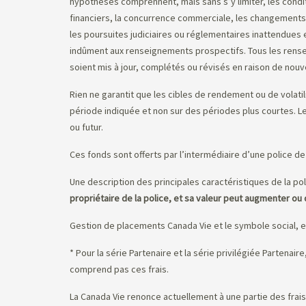
hypothèses comprennent, mais sans s’y limiter, les condit
financiers, la concurrence commerciale, les changements
les poursuites judiciaires ou réglementaires inattendues e
indûment aux renseignements prospectifs. Tous les rens
soient mis à jour, complétés ou révisés en raison de no
Rien ne garantit que les cibles de rendement ou de volatil
période indiquée et non sur des périodes plus courtes. 
ou futur.
Ces fonds sont offerts par l’intermédiaire d’une police de 
Une description des principales caractéristiques de la pol
propriétaire de la police, et sa valeur peut augmenter ou 
Gestion de placements Canada Vie et le symbole social, 
* Pour la série Partenaire et la série privilégiée Partenai
comprend pas ces frais.
La Canada Vie renonce actuellement à une partie des frais