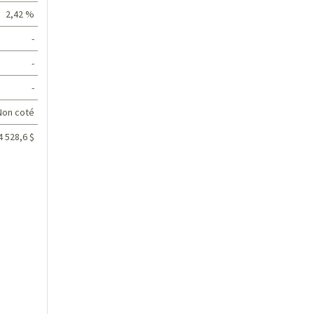
2,42 %
-
-
-
Non coté
4 528,6 $