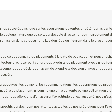
Sommaire
nes sociétés ainsi que sur les acquisitions et ventes ont été fournis par l
quelque nature que ce soit, qui découle directement ou indirectement de l’
omission dans ce document. Les données qui figurent dans le présent comme
ue ce gestionnaire de placements à la date de publication et peuvent ch
 le lecteur à acheter ou à vendre des produits de placement précis ni de four
cement et de déclaration avant de prendre la décision d’investir et devrai
ticulière.
erspectives, les opinions, les recommandations, les descriptions de produit
n matière de placement, ni comme une offre de vente ou une sollicitation d
 nous nous efforcions d’en assurer l’exactitude et l’exhaustivité, nous n’as
tifs qui décrivent nos attentes actuelles ou nos prédictions pour l’avenir