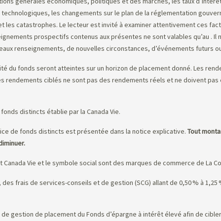
ions générales économiques, politiques et des marchés, les taux d’intérêt 
 technologiques, les changements sur le plan de la réglementation gouvern
t les catastrophes. Le lecteur est invité à examiner attentivement ces facte
eignements prospectifs contenus aux présentes ne sont valables qu’au
. I
uveaux renseignements, de nouvelles circonstances, d’événements futurs ou
ité du fonds seront atteintes sur un horizon de placement donné. Les rendem
Les rendements ciblés ne sont pas des rendements réels et ne doivent pa
fonds distincts établie par la Canada Vie.
ice de fonds distincts est présentée dans la notice explicative.
Tout montan
diminuer.
et Canada Vie et le symbole social sont des marques de commerce de La Co
re, des frais de services-conseils et de gestion (SCG) allant de 0,50 % à 1,2
 de gestion de placement du Fonds d’épargne à intérêt élevé afin de cibler 