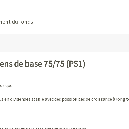
ment du fonds
ens de base 75/75 (PS1)
orique
us en dividendes stable avec des possibilités de croissance à long 
 faire fructifier votre argent avec le temps.