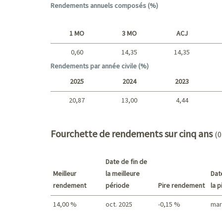
Rendements annuels composés (%)
1 MO
3 MO
ACJ
0,60
14,35
14,35
Court terme
Rendements par année civile (%)
2025
2024
2023
20,87
13,00
4,44
2025 - 2022
Fourchette de rendements sur cinq ans
(0
Date de fin de
Meilleur
la meilleure
Dat
rendement
période
Pire rendement
la 
14,00 %
oct. 2025
-0,15 %
mar
Meilleur rendement / Pire rendement