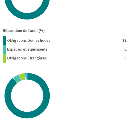
End of interactive chart.
Répartition de l’actif (%)
Nom
Pourcentage
Obligations Domestiques
88,
Espèces et équivalents
6,
Obligations Étrangères
5,
Chart
Pie chart with 6 slices.
View as data table, Chart
End of interactive chart.