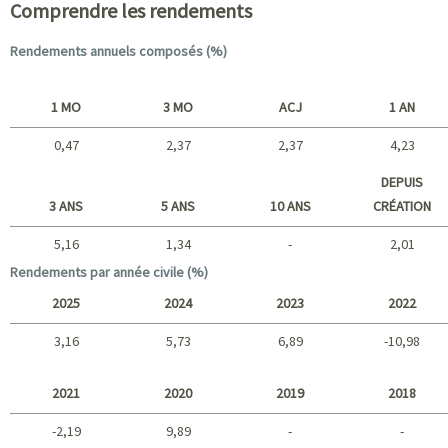
Comprendre les rendements
Rendements annuels composés (%)
1 MO
3 MO
ACJ
1 AN
0,47
2,37
2,37
4,23
Court terme
DEPUIS
3 ANS
5 ANS
10 ANS
CRÉATION
5,16
1,34
-
2,01
Long terme
Rendements par année civile (%)
2025
2024
2023
2022
3,16
5,73
6,89
-10,98
2025 - 2022
2021
2020
2019
2018
-2,19
9,89
-
-