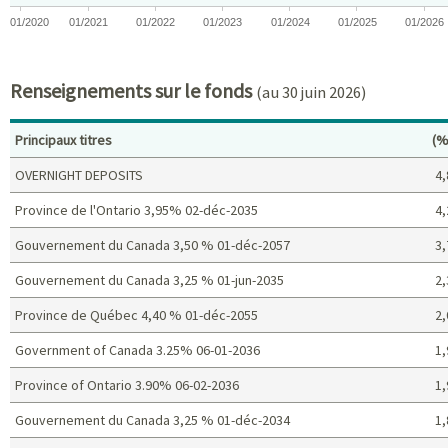
01/2020
01/2021
01/2022
01/2023
01/2024
01/2025
01/2026
End of interactive chart.
Renseignements sur le fonds
(au 30 juin 2026)
Po
Principaux titres
(%
OVERNIGHT DEPOSITS
4,
Province de l'Ontario 3,95% 02-déc-2035
4,
Gouvernement du Canada 3,50 % 01-déc-2057
3,
Gouvernement du Canada 3,25 % 01-jun-2035
2,
Province de Québec 4,40 % 01-déc-2055
2,
Government of Canada 3.25% 06-01-2036
1,
Province of Ontario 3.90% 06-02-2036
1,
Gouvernement du Canada 3,25 % 01-déc-2034
1,