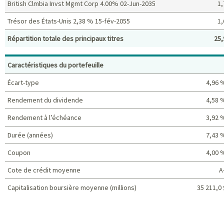
British Clmbia Invst Mgmt Corp 4.00% 02-Jun-2035
1,
Trésor des États-Unis 2,38 % 15-fév-2055
1,
Répartition totale des principaux titres
25,
Principaux titres (%)
Caractéristiques du portefeuille
Écart-type
4,96 
Rendement du dividende
4,58 
Rendement à l’échéance
3,92 
Durée (années)
7,43 
Coupon
4,00 
Cote de crédit moyenne
A
Capitalisation boursière moyenne (millions)
35 211,0 
Caractéristiques du portefeuille