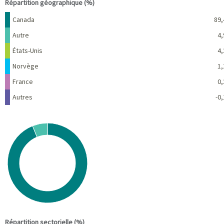
Répartition géographique (%)
Nom
Pourcentage
Canada
89,
Autre
4,
États-Unis
4,
Norvège
1,
France
0,
Autres
-0,
Chart
Pie chart with 2 slices.
View as data table, Chart
End of interactive chart.
Répartition sectorielle (%)