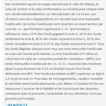
leur rendement ajusté au risque, mesuré par le ratio de Sharpe, le
ratio de Sortino et le ratio d’information. Le résultat pour chaque ratio
est calculé individuellement, sur des périodes de 2 à 10 ans. Les
résultats sont alors équipondérés en calculant une note mensuelle
FundGrade. Les notes FundGrade sont réparties en cinq tranches qui
vont de « A » (performance supérieure) à « E » (performance
inférieure). Ainsi, 10 % des fonds gagnent la note A, 20 % des fonds
obtiennent la note B, 40 % des fonds reçoivent la note C, 20 % des
fonds recueillent la note D et 10 % des fonds reçoivent la note E. Tous
les fonds éligibles doivent avoir reçu une note mensuelle FundGrade
au cours de l’année précédente. La note FundGrade A+® utilise un
calcul dans le style de « moyenne pondérée cumulative » (MPC). Les
notes mensuelles FundGrade de « A » à « E » reçoivent des notations
allant respectivement de 4 à 0. Le résultat moyen d'un fonds
détermine son MPC. Tout fonds possédant un MPC supérieur ou égal à
3,5 reçoit la note A+. Pour plus de renseignements, veuillez consulter
le site Web www.FundGradeAwards.com. Même si Fundata fait de son
mieux pour s’assurer de la fiabilité et de la précision des données
contenues dans la présente, l’exactitude de ces dernières n’est pas
garantie par Fundata.