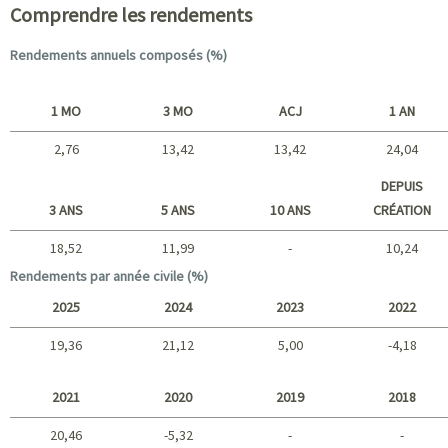
Comprendre les rendements
Rendements annuels composés (%)
1 MO
3 MO
ACJ
1 AN
2,76
13,42
13,42
24,04
Court terme
DEPUIS
3 ANS
5 ANS
10 ANS
CRÉATION
18,52
11,99
-
10,24
Long terme
Rendements par année civile (%)
2025
2024
2023
2022
19,36
21,12
5,00
-4,18
2025 - 2022
2021
2020
2019
2018
20,46
-5,32
-
-