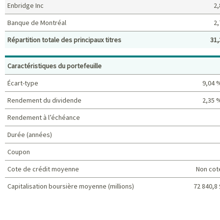
Enbridge Inc
2,
Banque de Montréal
2,
Répartition totale des principaux titres
31,
Principaux titres (%)
Caractéristiques du portefeuille
Écart-type
9,04 
Rendement du dividende
2,35 
Rendement à l’échéance
Durée (années)
Coupon
Cote de crédit moyenne
Non cot
Capitalisation boursière moyenne (millions)
72 840,8 
Caractéristiques du portefeuille