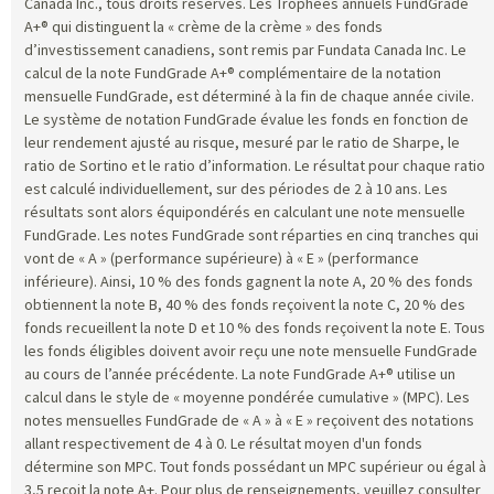
Canada Inc., tous droits réservés. Les Trophées annuels FundGrade
A+® qui distinguent la « crème de la crème » des fonds
d’investissement canadiens, sont remis par Fundata Canada Inc. Le
calcul de la note FundGrade A+® complémentaire de la notation
mensuelle FundGrade, est déterminé à la fin de chaque année civile.
Le système de notation FundGrade évalue les fonds en fonction de
leur rendement ajusté au risque, mesuré par le ratio de Sharpe, le
ratio de Sortino et le ratio d’information. Le résultat pour chaque ratio
est calculé individuellement, sur des périodes de 2 à 10 ans. Les
résultats sont alors équipondérés en calculant une note mensuelle
FundGrade. Les notes FundGrade sont réparties en cinq tranches qui
vont de « A » (performance supérieure) à « E » (performance
inférieure). Ainsi, 10 % des fonds gagnent la note A, 20 % des fonds
obtiennent la note B, 40 % des fonds reçoivent la note C, 20 % des
fonds recueillent la note D et 10 % des fonds reçoivent la note E. Tous
les fonds éligibles doivent avoir reçu une note mensuelle FundGrade
au cours de l’année précédente. La note FundGrade A+® utilise un
calcul dans le style de « moyenne pondérée cumulative » (MPC). Les
notes mensuelles FundGrade de « A » à « E » reçoivent des notations
allant respectivement de 4 à 0. Le résultat moyen d'un fonds
détermine son MPC. Tout fonds possédant un MPC supérieur ou égal à
3,5 reçoit la note A+. Pour plus de renseignements, veuillez consulter