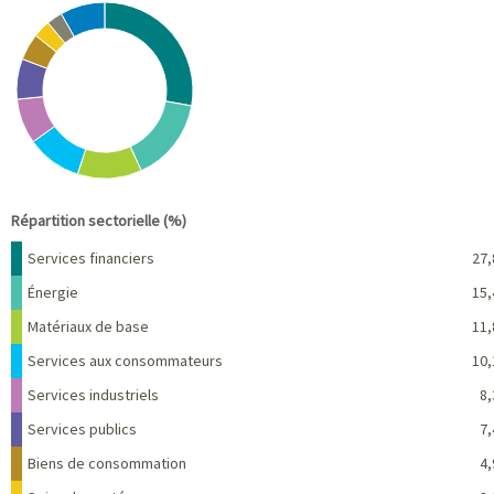
Chart
Pie chart with 10 slices.
View as data table, Chart
End of interactive chart.
Répartition sectorielle (%)
Nom
Pourcentage
Services financiers
27,
Énergie
15,
Matériaux de base
11,
Services aux consommateurs
10,
Services industriels
8,
Services publics
7,
Biens de consommation
4,