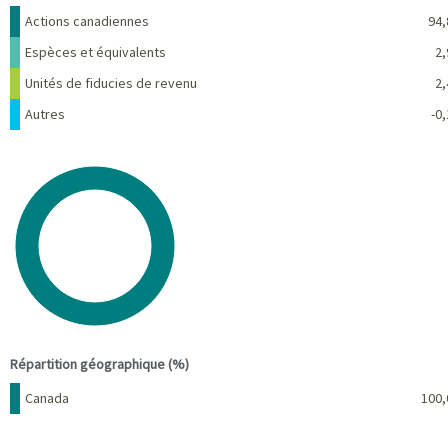
Nom
Pourcentage
Actions canadiennes
94,
Espèces et équivalents
2,
Unités de fiducies de revenu
2,
Autres
-0,
Chart
Pie chart with 1 slice.
View as data table, Chart
End of interactive chart.
Répartition géographique (%)
Nom
Pourcentage
Canada
100,