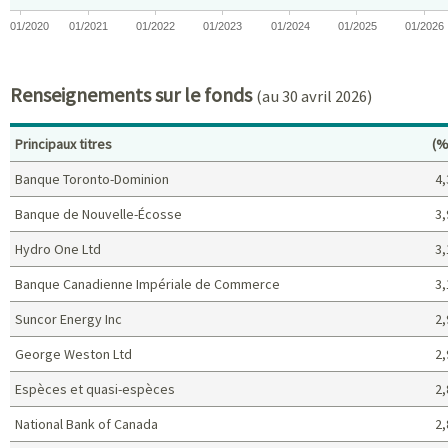
01/2020
01/2021
01/2022
01/2023
01/2024
01/2025
01/2026
End of interactive chart.
Renseignements sur le fonds
(au 30 avril 2026)
Po
Principaux titres
(%
Banque Toronto-Dominion
4,
Banque de Nouvelle-Écosse
3,
Hydro One Ltd
3,
Banque Canadienne Impériale de Commerce
3,
Suncor Energy Inc
2,
George Weston Ltd
2,
Espèces et quasi-espèces
2,
National Bank of Canada
2,