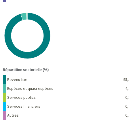
Chart
Pie chart with 5 slices.
View as data table, Chart
End of interactive chart.
Répartition sectorielle (%)
Nom
Pourcentage
Revenu fixe
95,
Espèces et quasi-espèces
4,
Services publics
0,
Services financiers
0,
Autres
0,