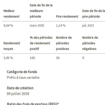
Date de fin de la
Meilleur
meilleure
Date de fin de la
rendement
période
Pire rendement
pire période
6,04 %
mars 2025
1,14 %
juil. 2023
Meilleur rendement / Pire rendement
% des périodes
Nombre de
Nombre de
Rendement
de rendement
périodes
périodes
moyen
positif
positives
négatives
3,05 %
100
36
0
Sommaire
Catégorie de fonds
Prêts à taux variable
Date de création
09 juillet 2018
Ratio des frais de gestion (RFG)*