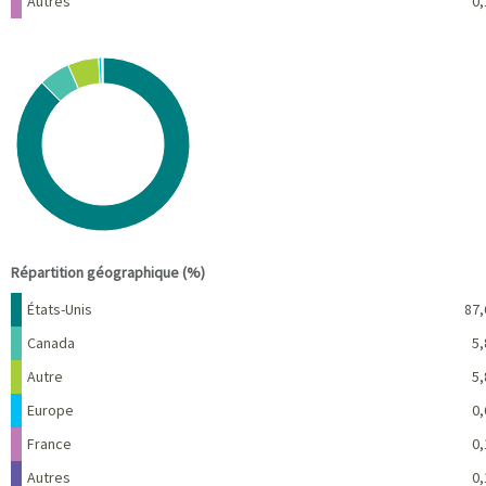
Autres
0,
Chart
Pie chart with 6 slices.
View as data table, Chart
End of interactive chart.
Répartition géographique (%)
Nom
Pourcentage
États-Unis
87,
Canada
5,
Autre
5,
Europe
0,
France
0,
Autres
0,