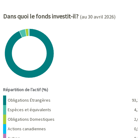
Dans quoi le fonds investit-il?
(au 30 avril 2026)
Chart
Pie chart with 5 slices.
View as data table, Chart
End of interactive chart.
Répartition de l’actif (%)
Nom
Pourcentage
Obligations Étrangères
93,
Espèces et équivalents
4,
Obligations Domestiques
2,
Actions canadiennes
0,