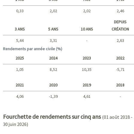
0,33
2,02
2,02
2,46
Court terme
DEPUIS
3 ANS
5 ANS
10 ANS
CRÉATION
5,44
3,31
-
2,63
Long terme
Rendements par année civile (%)
2025
2024
2023
2022
1,05
8,52
10,35
-5,71
2025 - 2022
2021
2020
2019
2018
4,06
-1,39
4,61
-
2021 - 2018
Fourchette de rendements sur cinq ans
(01 août 2018 -
30 juin 2026)