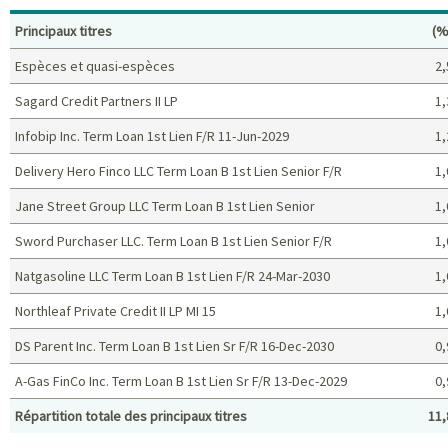
Po
Principaux titres
(%
Espèces et quasi-espèces
2,
Sagard Credit Partners II LP
1,
Infobip Inc. Term Loan 1st Lien F/R 11-Jun-2029
1,
Delivery Hero Finco LLC Term Loan B 1st Lien Senior F/R
1,
Jane Street Group LLC Term Loan B 1st Lien Senior
1,
Sword Purchaser LLC. Term Loan B 1st Lien Senior F/R
1,
Natgasoline LLC Term Loan B 1st Lien F/R 24-Mar-2030
1,
Northleaf Private Credit II LP MI 15
1,
DS Parent Inc. Term Loan B 1st Lien Sr F/R 16-Dec-2030
0,
A-Gas FinCo Inc. Term Loan B 1st Lien Sr F/R 13-Dec-2029
0,
Répartition totale des principaux titres
11,
Principaux titres (%)