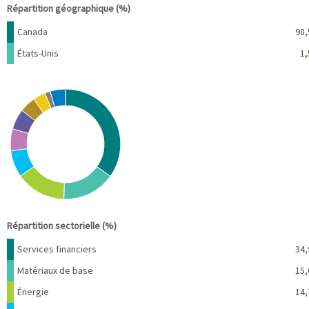
Répartition géographique (%)
Nom
Pourcentage
Canada
98,
États-Unis
1,
Chart
Pie chart with 10 slices.
View as data table, Chart
End of interactive chart.
Répartition sectorielle (%)
Nom
Pourcentage
Services financiers
34,
Matériaux de base
15,
Énergie
14,