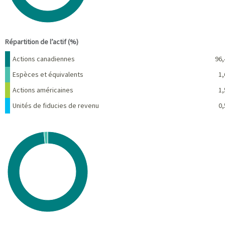
End of interactive chart.
Répartition de l’actif (%)
Nom
Pourcentage
Actions canadiennes
96,
Espèces et équivalents
1,
Actions américaines
1,
Unités de fiducies de revenu
0,
Chart
Pie chart with 2 slices.
View as data table, Chart
End of interactive chart.