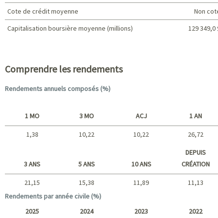
Cote de crédit moyenne
Non cot
Capitalisation boursière moyenne (millions)
129 349,0 
Caractéristiques du portefeuille
Comprendre les rendements
Rendements annuels composés (%)
1 MO
3 MO
ACJ
1 AN
1,38
10,22
10,22
26,72
Court terme
DEPUIS
3 ANS
5 ANS
10 ANS
CRÉATION
21,15
15,38
11,89
11,13
Long terme
Rendements par année civile (%)
2025
2024
2023
2022