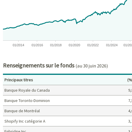
View as data table, Chart
The chart has 1 X axis displaying Time. Data ranges from 2012-05
The chart has 1 Y axis displaying values. Data ranges from -100 
01/2014
01/2016
01/2018
01/2020
01/2022
01/2024
01/20
End of interactive chart.
Renseignements sur le fonds
(au 30 juin 2026)
Po
Principaux titres
(%
Banque Royale du Canada
9,
Banque Toronto-Dominion
7,
Banque de Montréal
4,
Shopify Inc catégorie A
3,
Enbridge Inc
3,