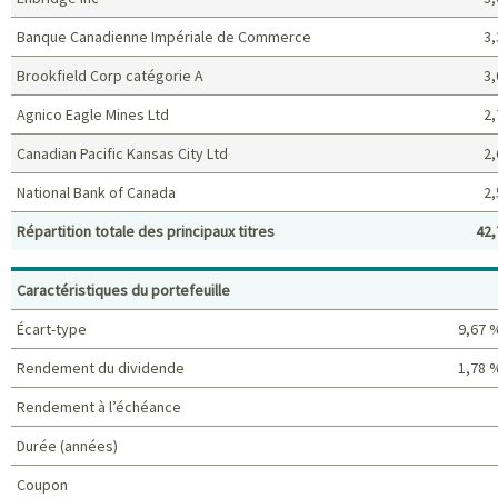
Banque Canadienne Impériale de Commerce
3,
Brookfield Corp catégorie A
3,
Agnico Eagle Mines Ltd
2,
Canadian Pacific Kansas City Ltd
2,
National Bank of Canada
2,
Répartition totale des principaux titres
42,
Principaux titres (%)
Caractéristiques du portefeuille
Écart-type
9,67 
Rendement du dividende
1,78 
Rendement à l’échéance
Durée (années)
Coupon