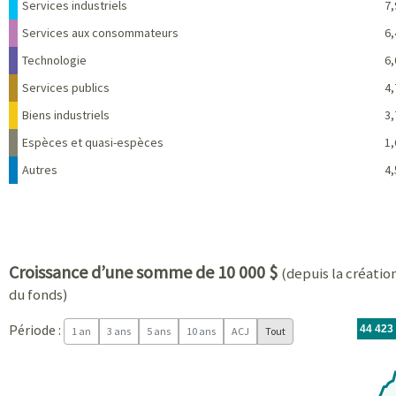
Services industriels
7,
Services aux consommateurs
6,
Technologie
6,
Services publics
4,
Biens industriels
3,
Espèces et quasi-espèces
1,
Autres
4,
Croissance d’une somme de 10 000 $
(depuis la créatio
du fonds)
Période :
Pour la
2012-0
au
2026-0
tr.with
44 423
1 an
3 ans
5 ans
10 ans
ACJ
Tout
Chart
Chart with 171 data points.