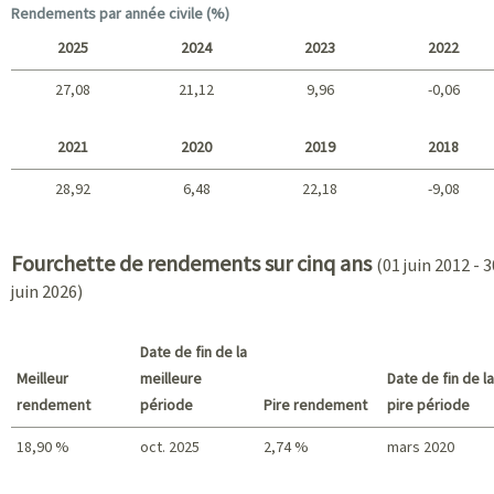
Long terme
Rendements par année civile (%)
2025
2024
2023
2022
27,08
21,12
9,96
-0,06
2025 - 2022
2021
2020
2019
2018
28,92
6,48
22,18
-9,08
2021 - 2018
Fourchette de rendements sur cinq ans
(01 juin 2012 - 3
juin 2026)
Date de fin de la
Meilleur
meilleure
Date de fin de la
rendement
période
Pire rendement
pire période
18,90 %
oct. 2025
2,74 %
mars 2020
Meilleur rendement / Pire rendement