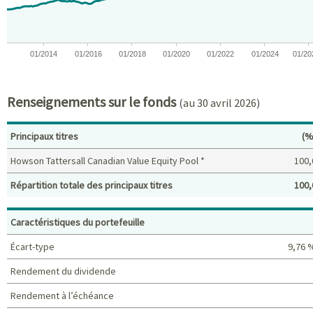
01/2014
01/2016
01/2018
01/2020
01/2022
01/2024
01/20
End of interactive chart.
Renseignements sur le fonds
(au 30 avril 2026)
Po
Principaux titres
(%
Howson Tattersall Canadian Value Equity Pool *
100,
Répartition totale des principaux titres
100,
Principaux titres (%)
Caractéristiques du portefeuille
Écart-type
9,76 
Rendement du dividende
Rendement à l’échéance