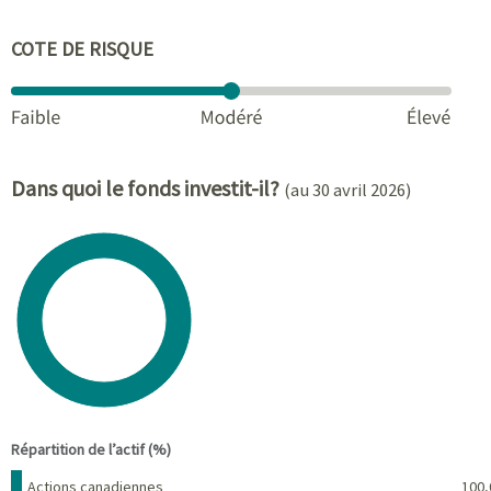
COTE DE RISQUE
Dans quoi le fonds investit-il?
(au 30 avril 2026)
Chart
Pie chart with 1 slice.
View as data table, Chart
End of interactive chart.
Répartition de l’actif (%)
Nom
Pourcentage
Actions canadiennes
100,