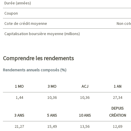
Durée (années)
Coupon
Cote de crédit moyenne
Non cot
Capitalisation boursière moyenne (millions)
Caractéristiques du portefeuille
Comprendre les rendements
Rendements annuels composés (%)
1 MO
3 MO
ACJ
1 AN
1,44
10,36
10,36
27,34
Court terme
DEPUIS
3 ANS
5 ANS
10 ANS
CRÉATION
21,27
15,49
13,56
12,69